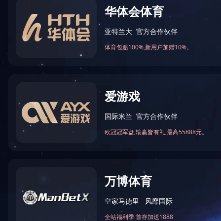
云开体育官方网站登录·（中
国）官网入口
电动双梁起重机
悬臂吊
电动平板车
1.5t