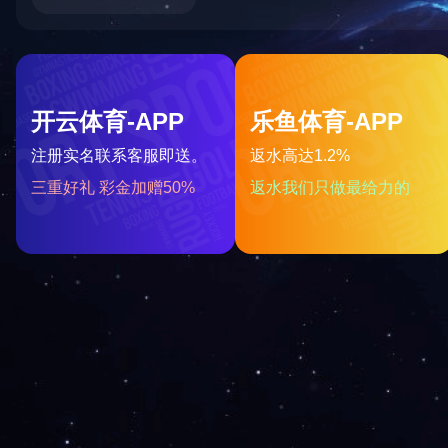
1T液
云开体育官方网站登录·（中国）官网入口
生产地址：贵州省贵阳市花溪区万达路78号
销售地址：贵州省贵阳市西南商贸城4号楼B区69号
电 话：13809438906 13885006207
销售地址：贵州遵义市国际商贸城雅苑机电街8108号
电 话：18586333999 13595719959