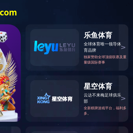
业务咨询：13885122331
液压升降平台，液压货梯，悬臂吊，电动平板车
云开体育官方网站登录·（中
国）官网入口